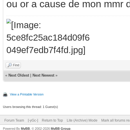
ou or a cause de mon mmr d
Find
«
Next Oldest
|
Next Newest
»
View a Printable Version
Users browsing this thread: 1 Guest(s)
Forum Team
[-yGc-]
Return to Top
Lite (Archive) Mode
Mark all forums r
Powered By
MyBB
, © 2002-2026
MyBB Group
.